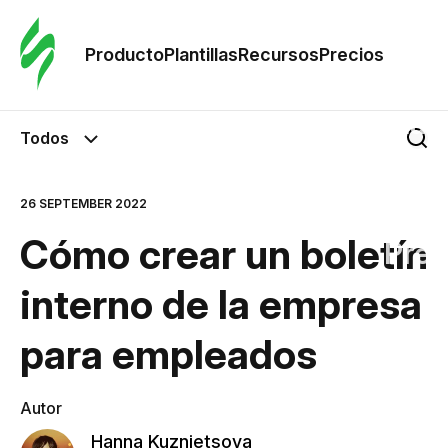
Orde
plant
Producto
Plantillas
Recursos
Precios
Plant
Todos
Re
26 SEPTEMBER 2022
Cómo crear un boletín
Prec
interno de la empresa
para empleados
Autor
Hanna Kuznietsova