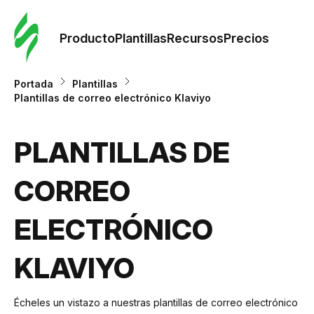
Orde
plant
Producto
Plantillas
Recursos
Precios
Plant
Portada
Plantillas
Plantillas de correo electrónico Klaviyo
Re
PLANTILLAS DE
Prec
CORREO
ELECTRÓNICO
KLAVIYO
Écheles un vistazo a nuestras plantillas de correo electrónico