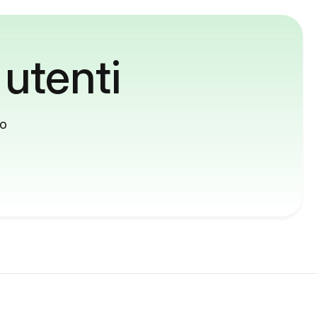
 utenti
to