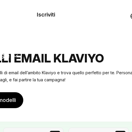
dei
Iscriviti
Demo
rse
LI EMAIL KLAVIYO
lli di email dell’ambito Klaviyo e trova quello perfetto per te. Person
agli, e fai partire la tua campagna!
modelli