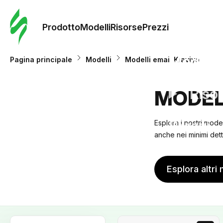
Ordine 
modelli
Prodotto
Modelli
Risorse
Prezzi
Modelli
Pagina principale
Modelli
Modelli email Klaviyo
Riso
MODEL
Prezzi
Esplora i nostri mode
anche nei minimi dett
Esplora altri 