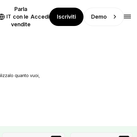
Parla
Iscriviti
Demo
IT
con le
Accedi
vendite
alizzalo quanto vuoi,