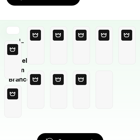
Modelo
em
Branco