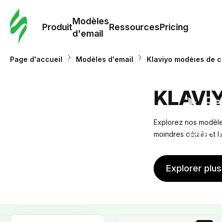
Modè
com
Modèles
Produit
Ressources
Pricing
d'email
Modè
Page d'accueil
Modèles d'email
Klaviyo modèles de c
d'em
KLAVI
Re
Explorez nos modèles
Prici
moindres détails et 
Explorer plu