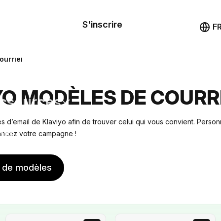
le de
mande
S'inscrire
Démo
F
les
ourriel
ail
YO MODÈLES DE COURR
ssources
 d’email de Klaviyo afin de trouver celui qui vous convient. Person
ng
lancez votre campagne !
s de modèles