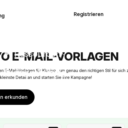
Musterauftrag
Registrieren
De
ng
E-Mail-
Vorlagen
Ressourcen
YO E-MAIL-VORLAGEN
Preisgestaltung
n E-Mail-Vorlagen für Klaviyo , um genau den richtigen Stil für sich 
ns kleinste Detail an und starten Sie Ihre Kampagne!
en erkunden