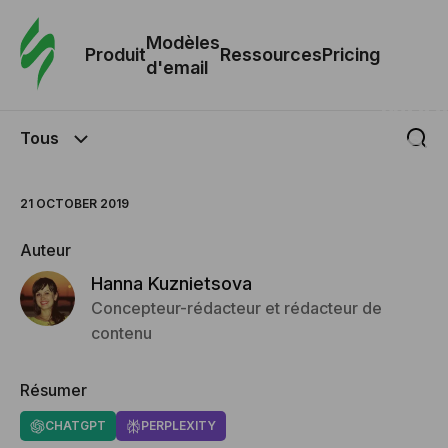
Modè
com
Modèles
Produit
Ressources
Pricing
d'email
Modè
d'em
Tous
Re
21 OCTOBER 2019
Auteur
Prici
Hanna Kuznietsova
Concepteur-rédacteur et rédacteur de
contenu
Résumer
CHATGPT
PERPLEXITY