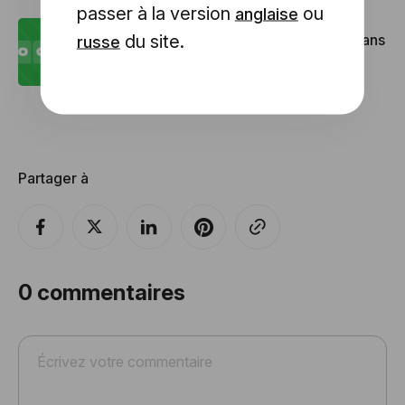
passer à la version
ou
anglaise
du site.
Comment ajouter un compte à rebours dans
russe
votre e-mail ?
Partager à
0
commentaires