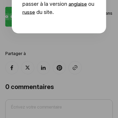
passer à la version
ou
anglaise
du site.
russe
Comment ajouter un compte à rebours dans
votre e-mail ?
Partager à
0
commentaires