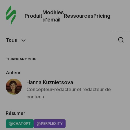
Modè
com
Modèles
Produit
Ressources
Pricing
d'email
Modè
d'em
Tous
Re
11 JANUARY 2018
Auteur
Prici
Hanna Kuznietsova
Concepteur-rédacteur et rédacteur de
contenu
Résumer
CHATGPT
PERPLEXITY