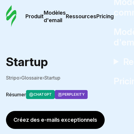
Modè
com
Modèles
Produit
Ressources
Pricing
d'email
Modè
d'em
Startup
Re
Stripo
Glossaire
Startup
Prici
Résumer
CHATGPT
PERPLEXITY
Créez des e-mails exceptionnels