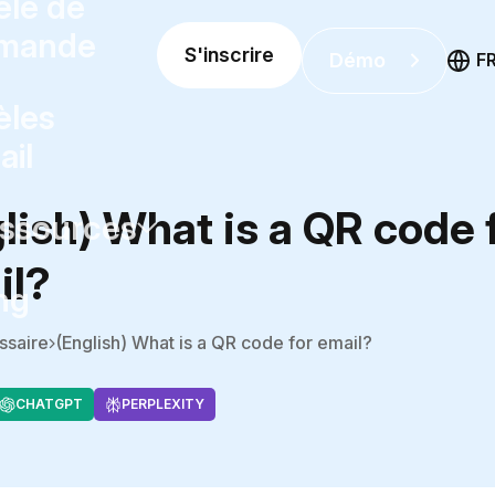
le de
mande
S'inscrire
Démo
F
les
ail
lish) What is a QR code 
ssources
il?
ng
ssaire
(English) What is a QR code for email?
CHATGPT
PERPLEXITY