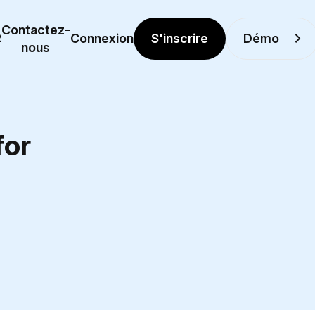
Contactez-
S'inscrire
Démo
R
Connexion
nous
for