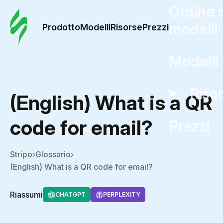
Ordine 
modelli
Prodotto
Modelli
Risorse
Prezzi
Modelli
Riso
(English) What is a QR
code for email?
Prezzi
Stripo
Glossario
(English) What is a QR code for email?
Riassumi
CHATGPT
PERPLEXITY