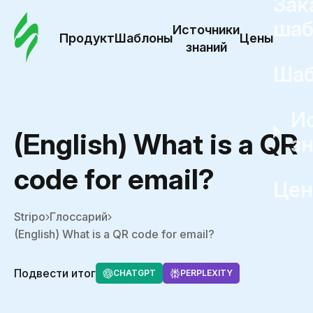
Зак
шаб
Источники
Продукт
Шаблоны
Цены
знаний
Ша
И
(English) What is a QR
з
code for email?
Це
Stripo
Глоссарий
(English) What is a QR code for email?
Подвести итог
CHATGPT
PERPLEXITY