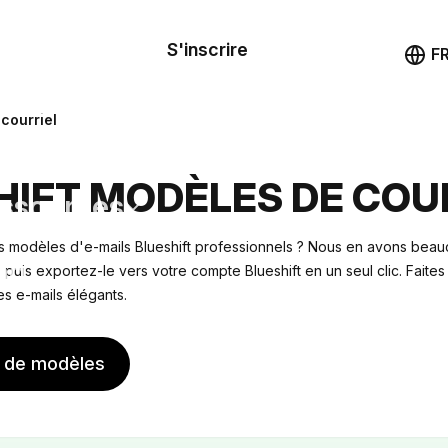
le de
mande
S'inscrire
Démo
F
les
courriel
ail
HIFT MODÈLES DE COU
ssources
 modèles d'e-mails Blueshift professionnels ? Nous en avons beau
ng
 puis exportez-le vers votre compte Blueshift en un seul clic. Faites 
es e-mails élégants.
s de modèles