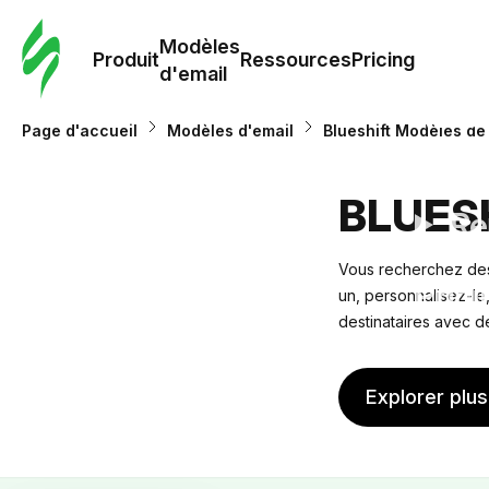
Modè
com
Modèles
Produit
Ressources
Pricing
d'email
Modè
Page d'accueil
Modèles d'email
Blueshift Modèles de 
d'em
BLUES
Re
Vous recherchez des
Prici
un, personnalisez-le,
destinataires avec d
Explorer plu