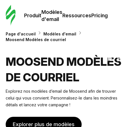
Modè
com
Modèles
Produit
Ressources
Pricing
d'email
Modè
Page d'accueil
Modèles d'email
d'em
Moosend Modèles de courriel
Re
MOOSEND MODÈLES
DE COURRIEL
Prici
Explorez nos modèles d’email de Moosend afin de trouver
celui qui vous convient. Personnalisez-le dans les moindres
détails et lancez votre campagne !
Explorer plus de modèles