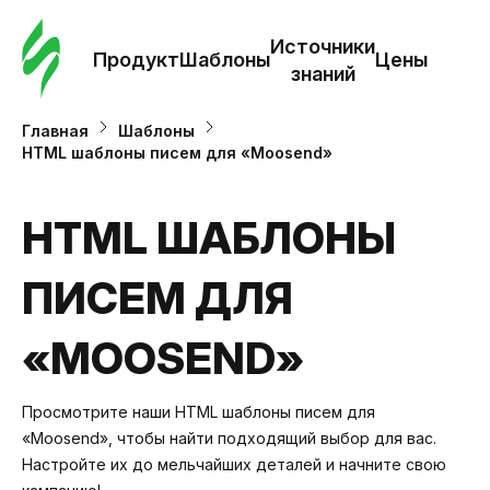
Зак
шаб
Источники
Продукт
Шаблоны
Цены
знаний
Ша
Главная
Шаблоны
HTML шаблоны писем для «Moosend»
И
з
HTML ШАБЛОНЫ
ПИСЕМ ДЛЯ
Це
«MOOSEND»
Просмотрите наши HTML шаблоны писем для
«Moosend», чтобы найти подходящий выбор для вас.
Настройте их до мельчайших деталей и начните свою