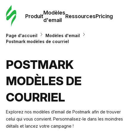
Modè
com
Modèles
Produit
Ressources
Pricing
d'email
Modè
Page d'accueil
Modèles d'email
d'em
Postmark modèles de courriel
Re
POSTMARK
MODÈLES DE
Prici
COURRIEL
Explorez nos modèles d’email de Postmark afin de trouver
celui qui vous convient. Personnalisez-le dans les moindres
détails et lancez votre campagne !