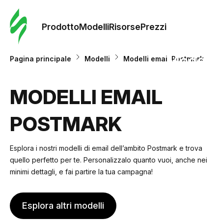
Ordine 
modelli
Prodotto
Modelli
Risorse
Prezzi
Modelli
Pagina principale
Modelli
Modelli email Postmark
Riso
MODELLI EMAIL
POSTMARK
Prezzi
Esplora i nostri modelli di email dell’ambito Postmark e trova
quello perfetto per te. Personalizzalo quanto vuoi, anche nei
minimi dettagli, e fai partire la tua campagna!
Esplora altri modelli