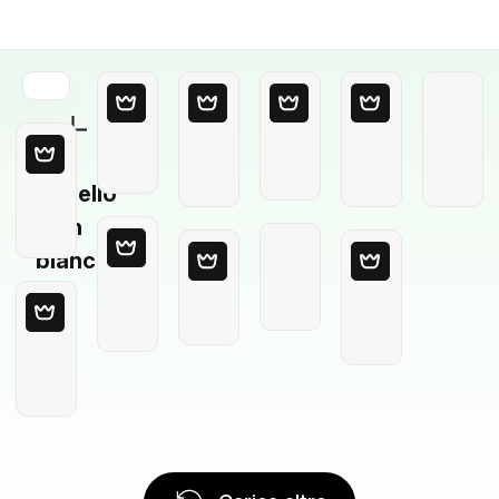
Modello
in
bianco