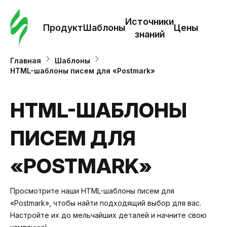
Зак
шаб
Источники
Продукт
Шаблоны
Цены
знаний
Ша
Главная
Шаблоны
HTML-шаблоны писем для «Postmark»
И
з
HTML-ШАБЛОНЫ
ПИСЕМ ДЛЯ
Це
«POSTMARK»
Просмотрите наши HTML-шаблоны писем для
«Postmark», чтобы найти подходящий выбор для вас.
Настройте их до мельчайших деталей и начните свою