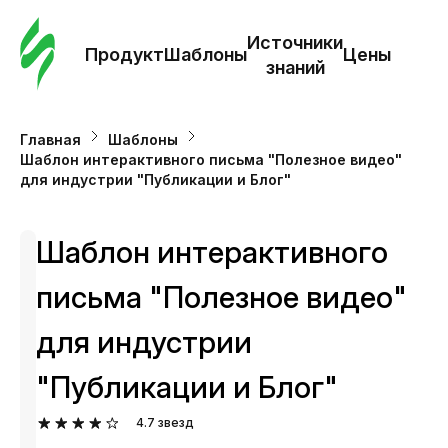
Зак
шаб
Источники
Продукт
Шаблоны
Цены
знаний
Ша
Главная
Шаблоны
Шаблон интерактивного письма "Полезное видео"
И
для индустрии "Публикации и Блог"
з
Шаблон интерактивного
Це
письма "Полезное видео"
для индустрии
"Публикации и Блог"
4.7
звезд