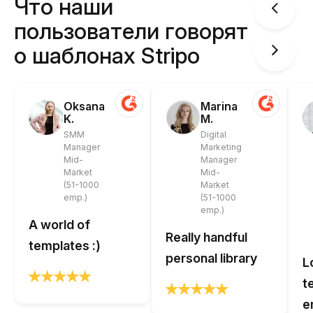
Что наши
пользователи говорят
о шаблонах Stripo
Oksana
Marina
K.
M.
SMM
Digital
Manager
Marketing
Mid-
Manager
Market
Mid-
(51-1000
Market
emp.)
(51-1000
emp.)
A world of
Really handful
templates :)
personal library
L
t
e