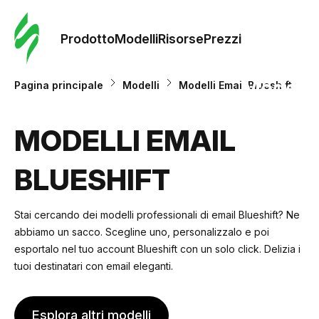
Ordine 
modelli
Prodotto
Modelli
Risorse
Prezzi
Modelli
Pagina principale
Modelli
Modelli Email Blueshift
Riso
MODELLI EMAIL
BLUESHIFT
Prezzi
Stai cercando dei modelli professionali di email Blueshift? Ne
abbiamo un sacco. Scegline uno, personalizzalo e poi
esportalo nel tuo account Blueshift con un solo click. Delizia i
tuoi destinatari con email eleganti.
Esplora altri modelli