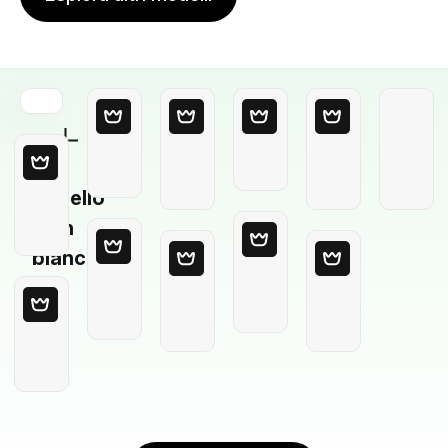
Modello
in
bianco