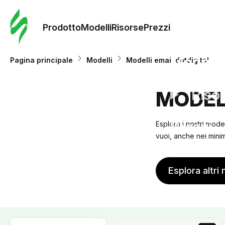
Ordine 
modelli
Prodotto
Modelli
Risorse
Prezzi
Modelli
Pagina principale
Modelli
Modelli email dotdigital
Riso
MODEL
Prezzi
Esplora i nostri mode
vuoi, anche nei minimi
Esplora altri 