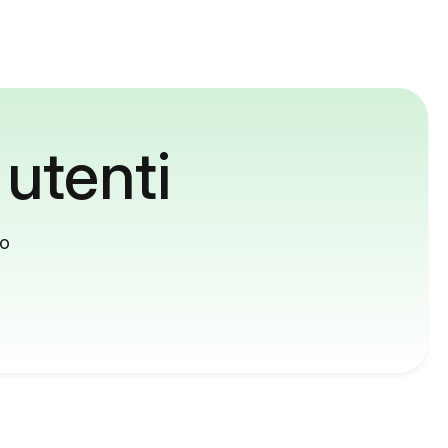
 utenti
to