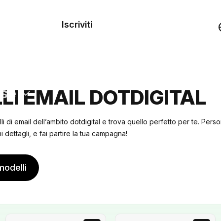
dei
Iscriviti
Demo
rse
LI EMAIL DOTDIGITAL
lli di email dell’ambito dotdigital e trova quello perfetto per te. Pers
 dettagli, e fai partire la tua campagna!
modelli