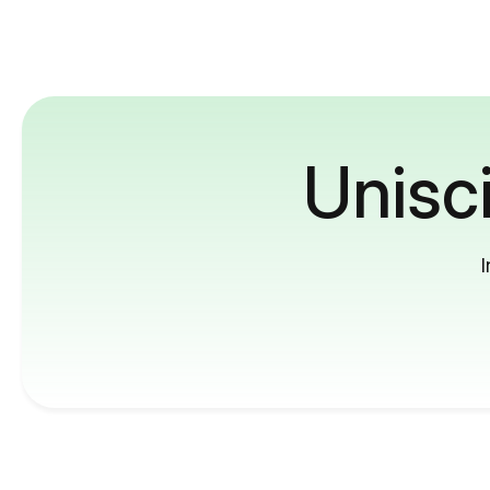
Unisci
I