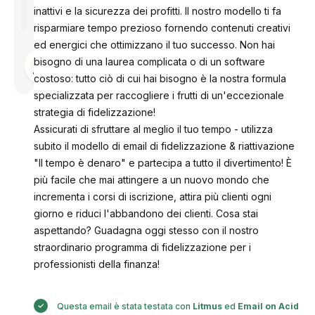
inattivi e la sicurezza dei profitti. Il nostro modello ti fa
risparmiare tempo prezioso fornendo contenuti creativi
ed energici che ottimizzano il tuo successo. Non hai
Progettato
bisogno di una laurea complicata o di un software
da
Anastasiia
costoso: tutto ciò di cui hai bisogno è la nostra formula
specializzata per raccogliere i frutti di un'eccezionale
strategia di fidelizzazione!
Assicurati di sfruttare al meglio il tuo tempo - utilizza
subito il modello di email di fidelizzazione & riattivazione
"Il tempo è denaro" e partecipa a tutto il divertimento! È
più facile che mai attingere a un nuovo mondo che
incrementa i corsi di iscrizione, attira più clienti ogni
giorno e riduci l'abbandono dei clienti. Cosa stai
aspettando? Guadagna oggi stesso con il nostro
straordinario programma di fidelizzazione per i
professionisti della finanza!
Questa email è stata testata con
Litmus
ed
Email on Acid