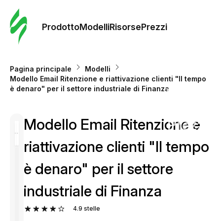
Ordine 
modelli
Prodotto
Modelli
Risorse
Prezzi
Modelli
Pagina principale
Modelli
Modello Email Ritenzione e riattivazione clienti "Il tempo
Riso
è denaro" per il settore industriale di Finanza
Modello Email Ritenzione e
Prezzi
riattivazione clienti "Il tempo
è denaro" per il settore
industriale di Finanza
4.9
stelle