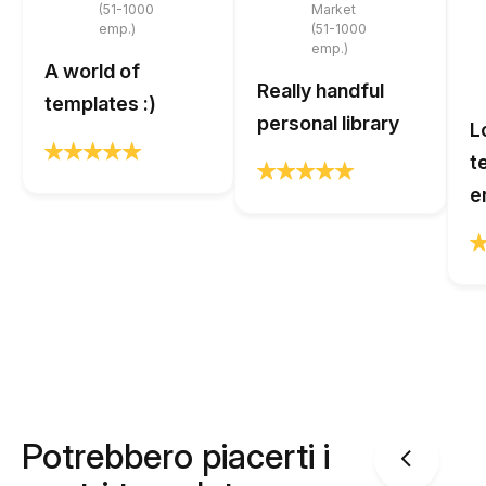
(51-1000
Market
emp.)
(51-1000
emp.)
A world of
Really handful
templates :)
personal library
L
t
e
Potrebbero piacerti i