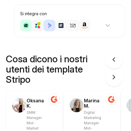
Si integra con
Cosa dicono i nostri
utenti dei template
Stripo
Oksana
Marina
K.
M.
SMM
Digital
Manager
Marketing
Mid-
Manager
Market
Mid-