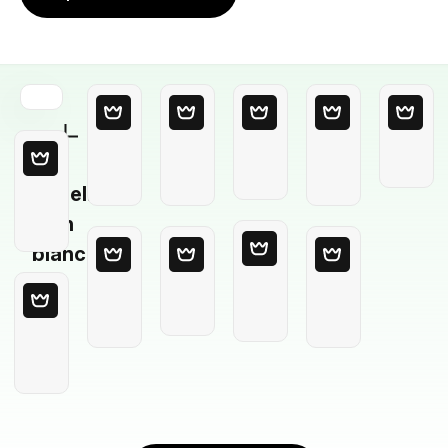
Modello
in
bianco