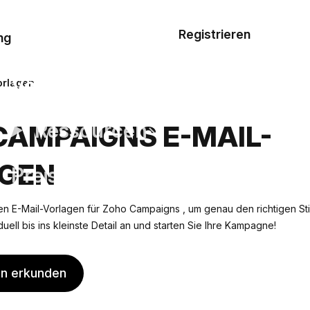
Musterauftrag
Registrieren
De
ng
E-Mail-
Vorlagen
orlagen
Ressourcen
CAMPAIGNS E-MAIL-
GEN
Preisgestaltung
en E-Mail-Vorlagen für Zoho Campaigns , um genau den richtigen Stil 
duell bis ins kleinste Detail an und starten Sie Ihre Kampagne!
en erkunden