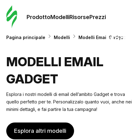
Ordine 
modelli
Prodotto
Modelli
Risorse
Prezzi
Modelli
Pagina principale
Modelli
Modelli Email Gadget
Riso
MODELLI EMAIL
GADGET
Prezzi
Esplora i nostri modelli di email dell’ambito Gadget e trova
quello perfetto per te. Personalizzalo quanto vuoi, anche nei
minimi dettagli, e fai partire la tua campagna!
Esplora altri modelli