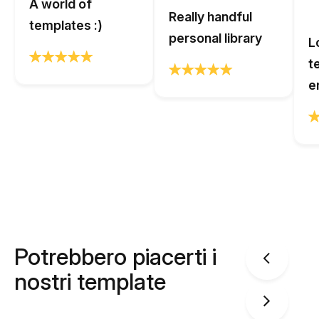
A world of
Really handful
templates :)
personal library
L
t
e
Potrebbero piacerti i
nostri template