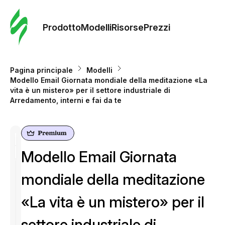
Ordine 
modelli
Prodotto
Modelli
Risorse
Prezzi
Modelli
Pagina principale
Modelli
Modello Email Giornata mondiale della meditazione «La
Riso
vita è un mistero» per il settore industriale di
Arredamento, interni e fai da te
Prezzi
Modello Email Giornata
mondiale della meditazione
«La vita è un mistero» per il
settore industriale di