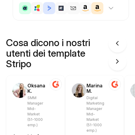
Cosa dicono i nostri
utenti dei template
Stripo
Oksana
Marina
K.
M.
SMM
Digital
Manager
Marketing
Mid-
Manager
Market
Mid-
(51-1000
Market
emp.)
(51-1000
emp.)