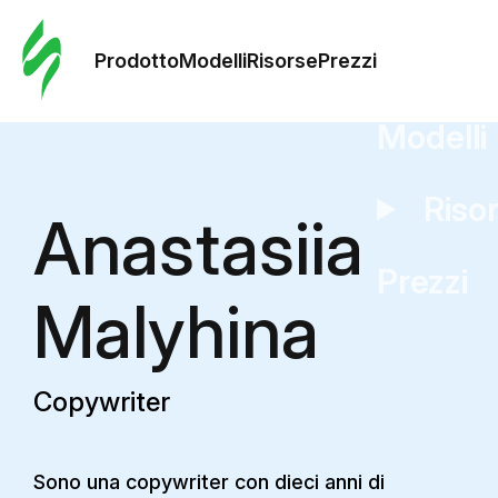
Ordine 
modelli
Prodotto
Modelli
Risorse
Prezzi
Modelli
Riso
Anastasiia
Prezzi
Malyhina
Copywriter
Sono una copywriter con dieci anni di