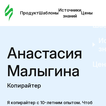
Зак
шаб
Источники
Продукт
Шаблоны
Цены
знаний
Ша
И
Анастасия
з
Це
Малыгина
Копирайтер
Я копирайтер с 10-летним опытом. Чтоб