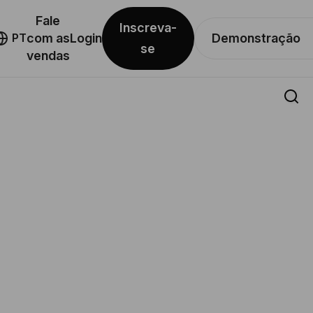
Fale
Inscreva-
Demonstração
PT
com as
Login
se
vendas