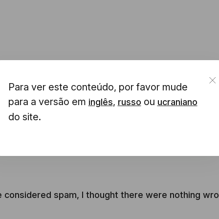
Para ver este conteúdo, por favor mude
para a versão em
,
ou
inglês
russo
ucraniano
do site.
re considered spam, I thought there were nothing wr