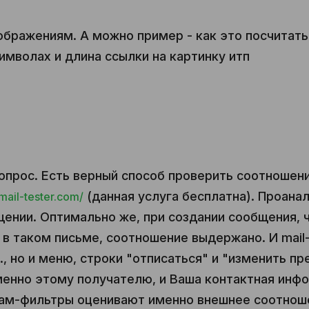
ображениям. А можно пример - как это посчитать
имволах и длина ссылки на картинку итп
вопрос. Есть верный способ проверить соотношени
(данная услуга бесплатна). Проана
mail-tester.com/
щении. Оптимально же, при создании сообщения, 
 в таком письме, соотношение выдержано. И mail-
., но и меню, строки "отписаться" и "изменить п
менно этому получателю, и Ваша контактная инф
пам-фильтры оценивают именно внешнее соотноше