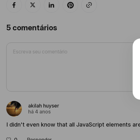
5
comentários
akilah huyser
há 4 anos
I didn't even know that all JavaScript elements a
0
Responder