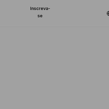
o de
Inscreva-
lo
Demonstração
se
los
cursos
os