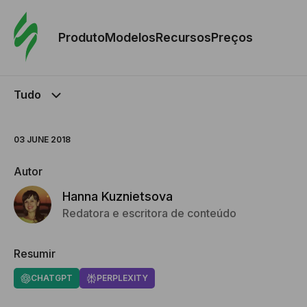
Pedid
Mode
Produto
Modelos
Recursos
Preços
Mode
Tudo
Re
03 JUNE 2018
Preç
Autor
Hanna Kuznietsova
Redatora e escritora de conteúdo
Resumir
CHATGPT
PERPLEXITY