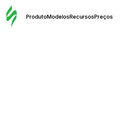
Pedid
Mode
Produto
Modelos
Recursos
Preços
Mode
Re
Preç