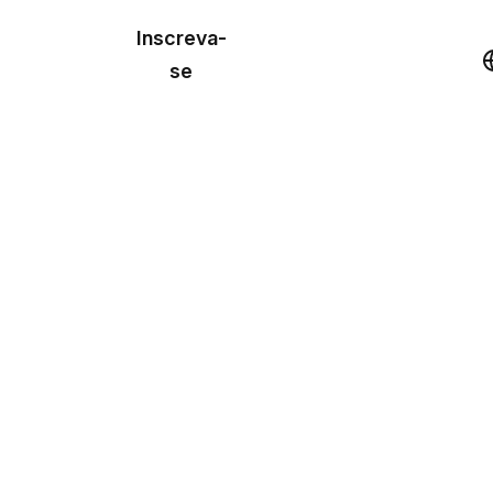
o de
Inscreva-
lo
Demonstração
se
los
cursos
os