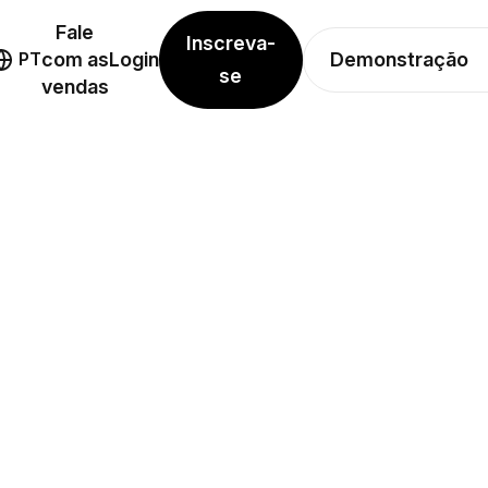
Fale
Inscreva-
Demonstração
PT
com as
Login
se
vendas