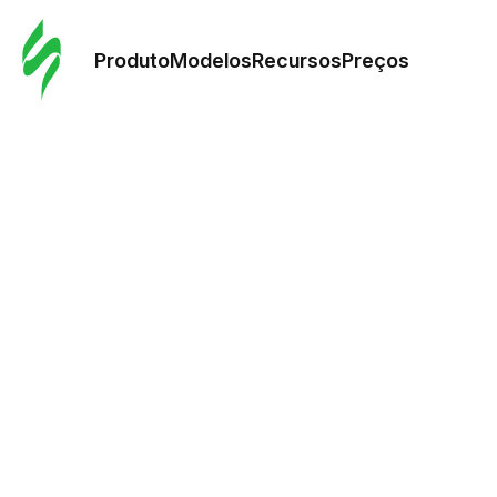
Pedid
Mode
Produto
Modelos
Recursos
Preços
Mode
Re
Preç