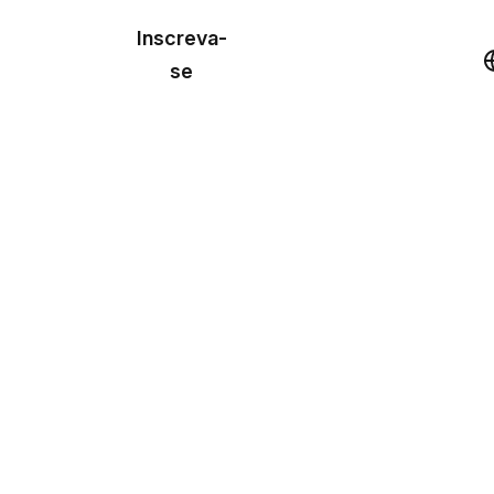
o de
Inscreva-
lo
Demonstração
se
los
cursos
os