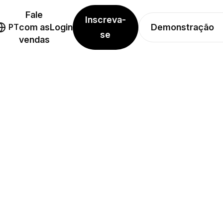
Fale
Inscreva-
Demonstração
PT
com as
Login
se
vendas