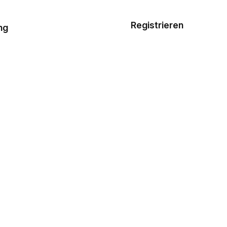
Musterauftrag
Registrieren
De
ng
E-Mail-
Vorlagen
Ressourcen
Preisgestaltung