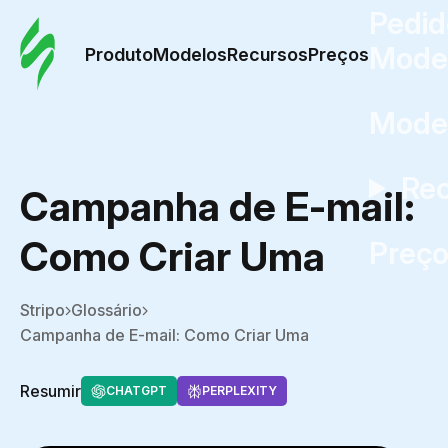
Pedid
Mode
Produto
Modelos
Recursos
Preços
Mode
Re
Campanha de E-mail:
Como Criar Uma
Preç
Stripo
Glossário
Campanha de E-mail: Como Criar Uma
Resumir
CHATGPT
PERPLEXITY