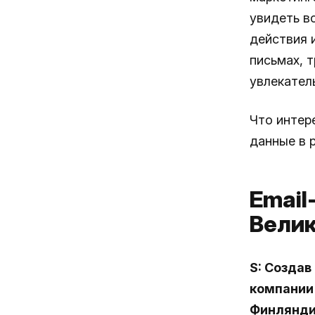
увидеть в
действия 
письмах, т
увлекател
Что интер
данные в р
Email
Вели
S: Создав
компании 
Финлянди