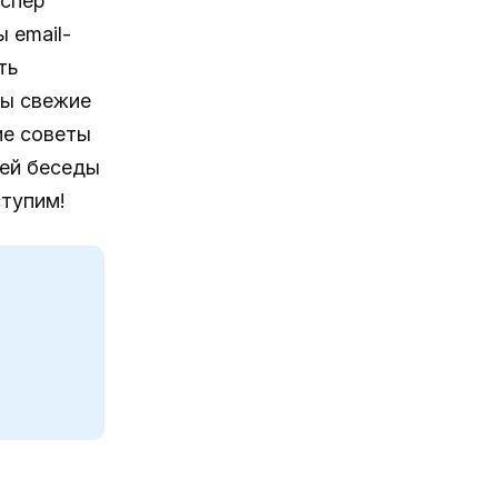
аспер
 email-
ть
вы свежие
ие советы
шей беседы
тупим!