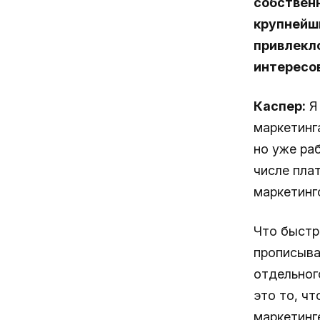
собственн
крупнейши
привлекло
интересов
Каспер:
Я 
маркетинга
но уже ра
числе плат
маркетинг
Что быстр
прописыва
отдельног
это то, чт
маркетинг