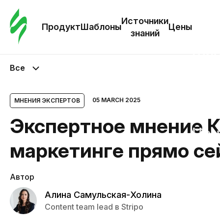
Зак
шаб
Источники
Продукт
Шаблоны
Цены
знаний
Ша
Все
И
з
05 MARCH 2025
МНЕНИЯ ЭКСПЕРТОВ
Экспертное мнение Ка
Це
маркетинге прямо се
Автор
Алина Самульская-Холина
Content team lead в Stripo