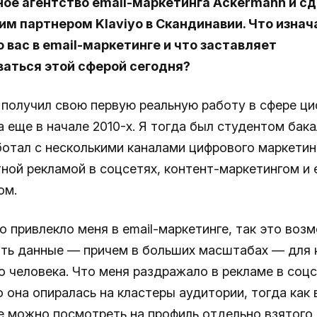
ое агентство email-маркетинга Ackermann и сд
м партнером Klaviyo в Скандинавии. Что изнач
 вас в email-маркетинге и что заставляет
аться этой сферой сегодня?
получил свою первую реальную работу в сфере ц
 еще в начале 2010-х. Я тогда был студентом бака
ботал с несколькими каналами цифрового маркетинг
ной рекламой в соцсетях, контент-маркетингом и e
ом.
о привлекло меня в email-маркетинге, так это воз
ть данные — причем в больших масштабах — для 
о человека. Что меня раздражало в рекламе в соцс
о она опиралась на кластеры аудитории, тогда как в
е можно посмотреть на профиль отдельно взятого 