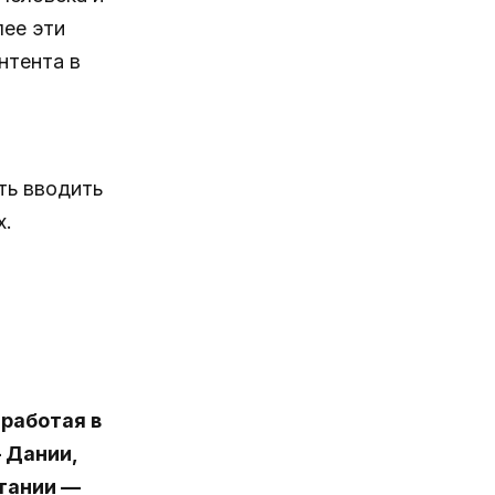
лее эти
нтента в
ть вводить
х.
 работая в
 Дании,
тании —