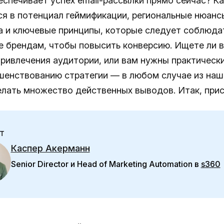
еспечивает успех email-рассылки прямо сейчас? К
ся в потенциал геймификации, региональные нюансы
а и ключевые принципы, которые следует соблюда
 брендам, чтобы повысить конверсию. Ищете ли 
привлечения аудитории, или вам нужны практическ
шенствованию стратегии — в любом случае из на
лать множество действенных выводов. Итак, прис
т
Каспер Акерманн
Senior Director и Head of Marketing Automation в
s360