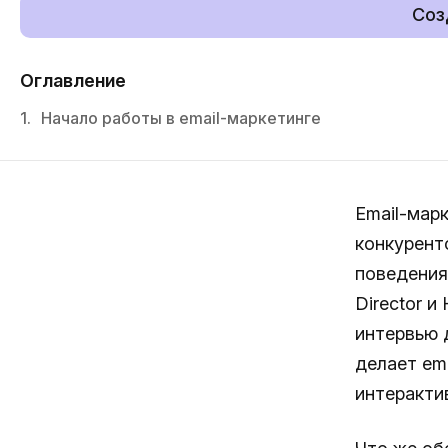
Соз
Оглавление
1.
Начало работы в email-маркетинге
Email-мар
конкурент
поведения 
Director и
интервью 
делает em
интеракти