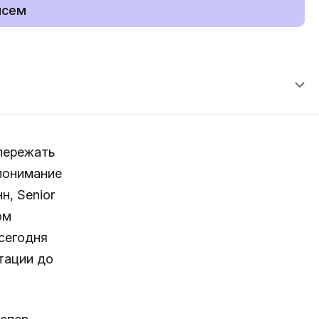
исем
опережать
 понимание
н, Senior
ом
 сегодня
тации до