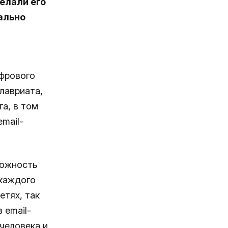
елали его
ально
ифрового
лавриата,
а, в том
mail-
можность
каждого
етях, так
 email-
человека и