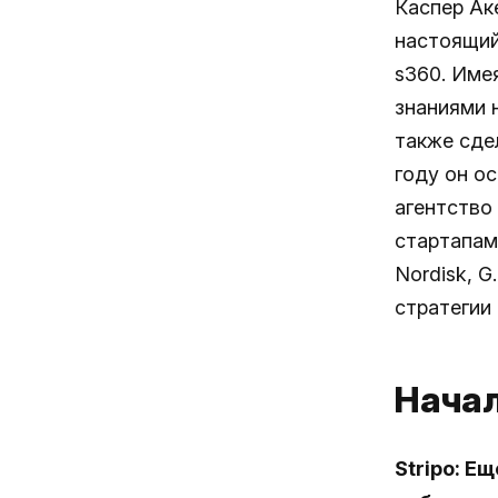
Каспер Ак
настоящий 
s360. Име
знаниями 
также сдел
году он о
агентство
стартапам
Nordisk, 
стратегии 
Начал
Stripo: Е