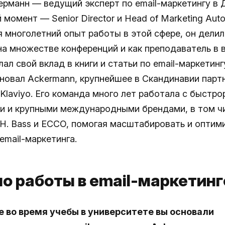
ерманн — ведущий эксперт по email-маркетингу в Д
момент — Senior Director и Head of Marketing Auto
я многолетний опыт работы в этой сфере, он делил
на множестве конференций и как преподаватель в в
ал свой вклад в книги и статьи по email-маркетингу
сновал Ackermann, крупнейшее в Скандинавии парт
 Klaviyo. Его команда много лет работала с быстр
и и крупными международными брендами, в том ч
G.H. Bass и ECCO, помогая масштабировать и оптим
email-маркетинга.
о работы в email-маркетинг
ще во время учебы в университете вы основали