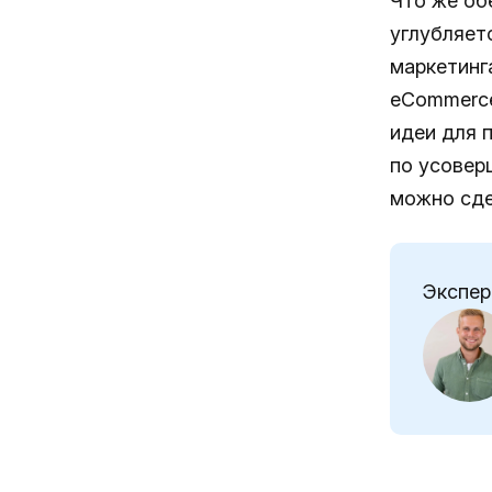
Что же об
углубляет
маркетинг
eCommerce
идеи для 
по усовер
можно сде
Экспер