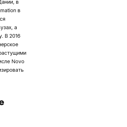
ании, в
mation в
ся
узах, а
. В 2016
нерское
орастущими
исле Novo
изировать
е