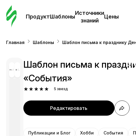
Зак
шаб
Источники
Продукт
Шаблоны
Цены
знаний
Ша
Главная
Шаблоны
Шаблон письма к празднику Де
И
з
Шаблон письма к праздни
«События»
Це
5
звезд
Редактировать
Публикации и Блог
Хобби
События
П