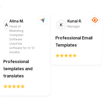
Alina M.
Kunal R.
A
K
Head of
Manager
Marketing
Computer
Professional Email
Software
Used the
Templates
software for: 6-12
months
Professional
templates and
translates