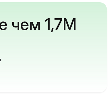
е чем 1,7M
й
я