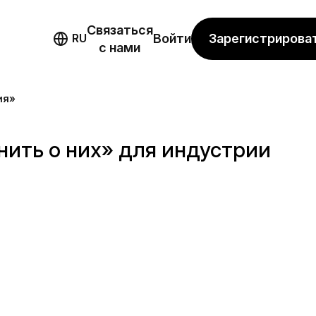
Связаться
мо
Зарегистрирова
RU
Войти
с нами
ия»
ить о них» для индустрии