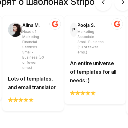
рят о шаблонах Stripo
Alina M.
Pooja S.
P
Head of
Marketing
Marketing
Associate
Financial
Small-Business
Services
(50 or fewer
Small-
emp.)
Business (50
or fewer
An entire universe
emp.)
of templates for all
Lots of templates,
needs :)
and email translator