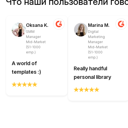
Что наши пользователи гово
Oksana K.
Marina M.
SMM
Digital
Manager
Marketing
Mid-Market
Manager
(51-1000
Mid-Market
emp.)
(51-1000
emp.)
A world of
Really handful
templates :)
personal library