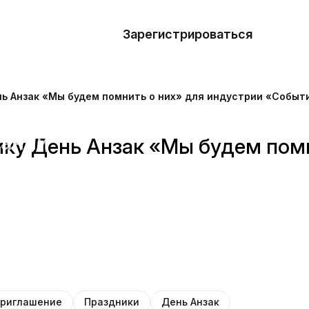
азать
лон
Зарегистрироваться
Де
блоны
нь Анзак «Мы будем помнить о них» для индустрии «Событ
сточники
наний
ку День Анзак «Мы будем помн
ны
риглашение
Праздники
День Анзак