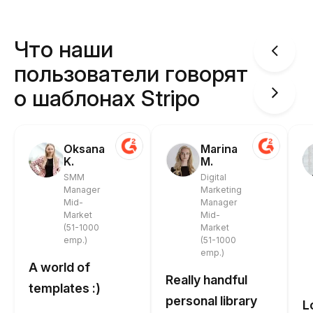
Что наши
пользователи говорят
о шаблонах Stripo
Oksana
Marina
K.
M.
SMM
Digital
Manager
Marketing
Mid-
Manager
Market
Mid-
(51-1000
Market
emp.)
(51-1000
emp.)
A world of
Really handful
templates :)
personal library
L