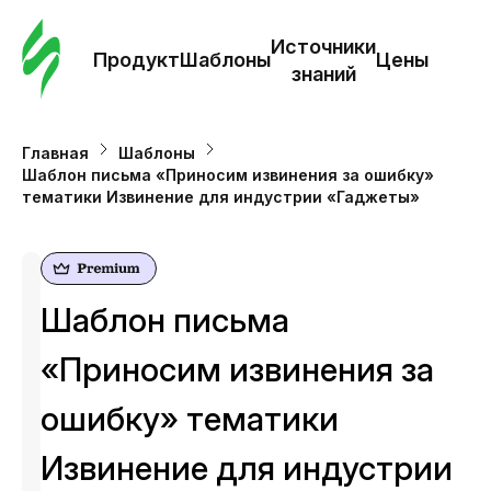
Зак
шаб
Источники
Продукт
Шаблоны
Цены
знаний
Ша
Главная
Шаблоны
Шаблон письма «Приносим извинения за ошибку»
И
тематики Извинение для индустрии «Гаджеты»
з
Це
Шаблон письма
«Приносим извинения за
ошибку» тематики
Извинение для индустрии