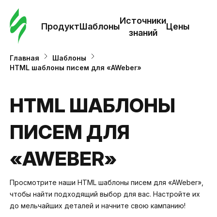
Зак
шаб
Источники
Продукт
Шаблоны
Цены
знаний
Ша
Главная
Шаблоны
HTML шаблоны писем для «AWeber»
И
з
HTML ШАБЛОНЫ
ПИСЕМ ДЛЯ
Це
«AWEBER»
Просмотрите наши HTML шаблоны писем для «AWeber»,
чтобы найти подходящий выбор для вас. Настройте их
до мельчайших деталей и начните свою кампанию!