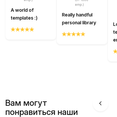
emp.)
A world of
Really handful
templates :)
personal library
L
t
e
Вам могут
понравиться наши