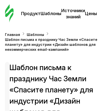
Зак
шаб
Источники
Продукт
Шаблоны
Цены
знаний
Ша
Главная
Шаблоны
Шаблон письма к празднику Час Земли «Спасите
И
планету» для индустрии «Дизайн шаблонов для
з
некоммерческих email-кампаний»
Це
Шаблон письма к
празднику Час Земли
«Спасите планету» для
индустрии «Дизайн