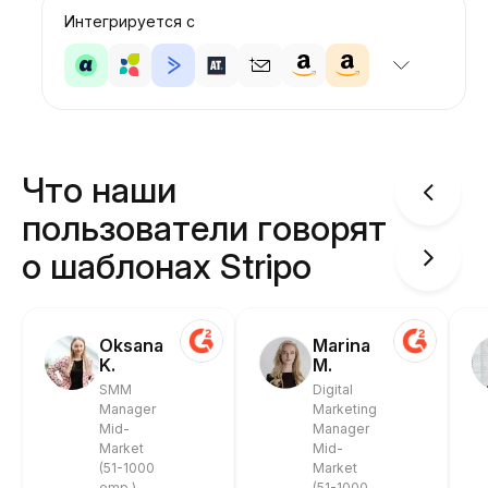
Интегрируется с
Что наши
пользователи говорят
о шаблонах Stripo
Oksana
Marina
K.
M.
SMM
Digital
Manager
Marketing
Mid-
Manager
Market
Mid-
(51-1000
Market
emp.)
(51-1000