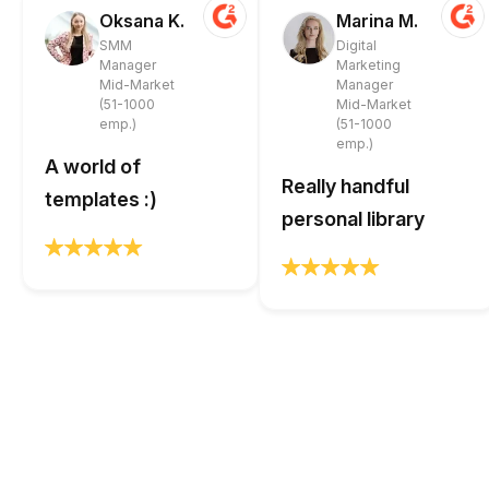
Oksana K.
Marina M.
SMM
Digital
Manager
Marketing
Mid-Market
Manager
(51-1000
Mid-Market
emp.)
(51-1000
emp.)
A world of
Really handful
templates :)
personal library