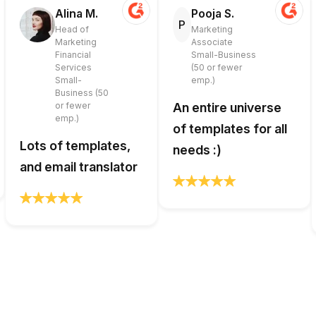
Alina M.
Pooja S.
P
Head of
Marketing
Marketing
Associate
Financial
Small-Business
Services
(50 or fewer
Small-
emp.)
Business (50
or fewer
An entire universe
emp.)
of templates for all
Lots of templates,
needs :)
and email translator