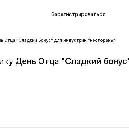
азать
лон
Зарегистрироваться
Де
блоны
ь Отца "Сладкий бонус" для индустрии "Рестораны"
сточники
наний
ику День Отца "Сладкий бонус
ны