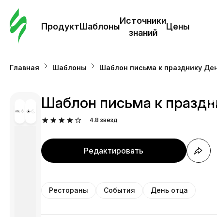
Зак
шаб
Источники
Продукт
Шаблоны
Цены
знаний
Ша
Главная
Шаблоны
Шаблон письма к празднику Ден
И
з
Шаблон письма к праздн
4.8
звезд
Це
Редактировать
Рестораны
События
День отца