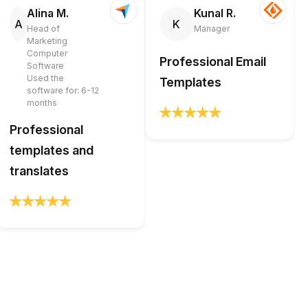
Alina M.
Kunal R.
A
K
Head of
Manager
Marketing
Computer
Professional Email
Software
Used the
Templates
software for: 6-12
months
Professional
templates and
translates