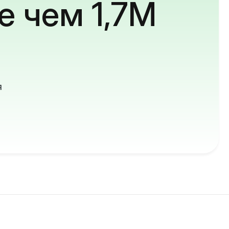
е чем 1,7M
й
я