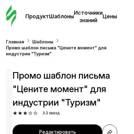
Зак
шаб
Источники
Продукт
Шаблоны
Цены
знаний
Ша
Главная
Шаблоны
Промо шаблон письма "Цените момент" для
И
индустрии "Туризм"
з
Промо шаблон письма
Це
"Цените момент" для
индустрии "Туризм"
3.2
звезд
Редактировать