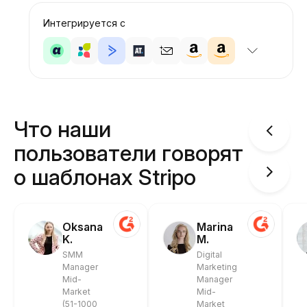
Интегрируется с
Что наши
пользователи говорят
о шаблонах Stripo
Oksana
Marina
K.
M.
SMM
Digital
Manager
Marketing
Mid-
Manager
Market
Mid-
(51-1000
Market