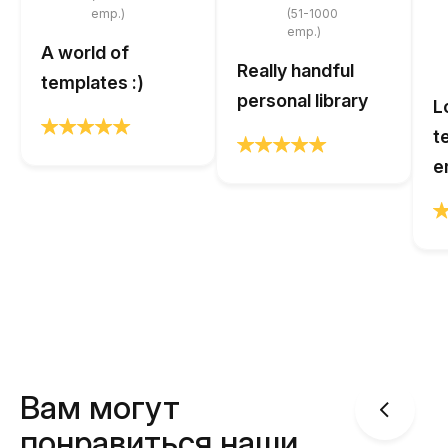
emp.)
(51-1000
emp.)
A world of
Really handful
templates :)
personal library
L
t
e
Вам могут
понравиться наши