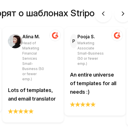
рят о шаблонах Stripo
Alina M.
Pooja S.
P
Head of
Marketing
Marketing
Associate
Financial
Small-Business
Services
(50 or fewer
Small-
emp.)
Business (50
or fewer
An entire universe
emp.)
of templates for all
Lots of templates,
needs :)
and email translator