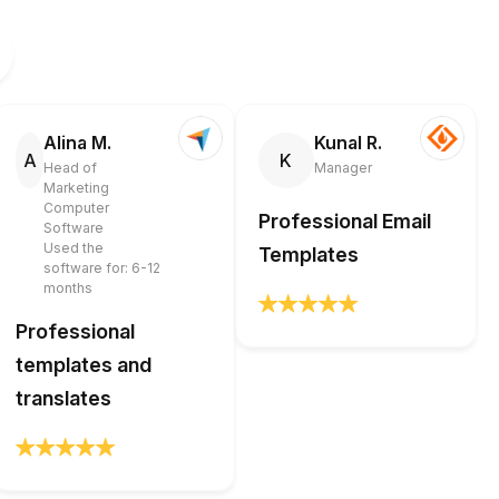
Alina M.
Kunal R.
A
K
Head of
Manager
Marketing
Computer
Professional Email
Software
Used the
Templates
software for: 6-12
months
Professional
templates and
translates