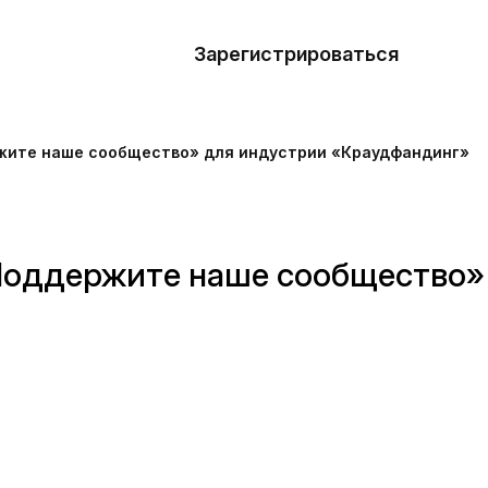
азать
лон
Зарегистрироваться
Де
блоны
жите наше сообщество» для индустрии «Краудфандинг»
сточники
наний
оддержите наше сообщество»
ны