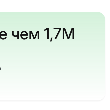
е чем 1,7M
й
я