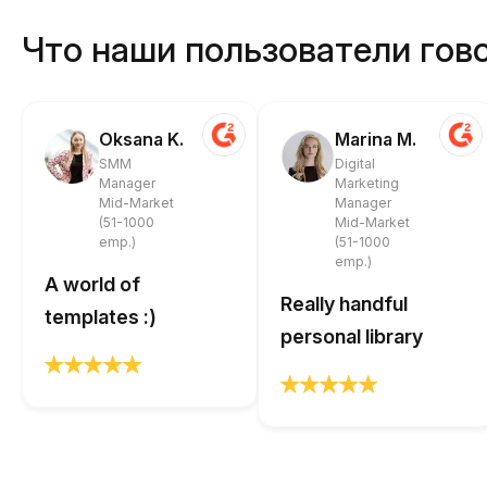
Что наши пользователи гово
Oksana K.
Marina M.
SMM
Digital
Manager
Marketing
Mid-Market
Manager
(51-1000
Mid-Market
emp.)
(51-1000
emp.)
A world of
Really handful
templates :)
personal library