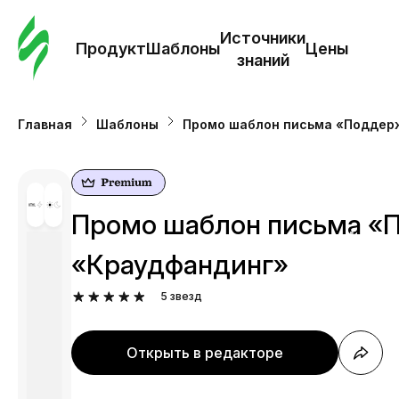
Зак
шаб
Источники
Продукт
Шаблоны
Цены
знаний
Ша
Главная
Шаблоны
Промо шаблон письма «Поддер
И
з
Промо шаблон письма «П
Це
«Краудфандинг»
5
звезд
Открыть в редакторе