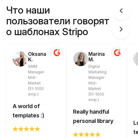
Что наши
пользователи говорят
о шаблонах Stripo
Oksana
Marina
K.
M.
SMM
Digital
Manager
Marketing
Mid-
Manager
Market
Mid-
(51-1000
Market
emp.)
(51-1000
emp.)
A world of
Really handful
templates :)
personal library
L
t