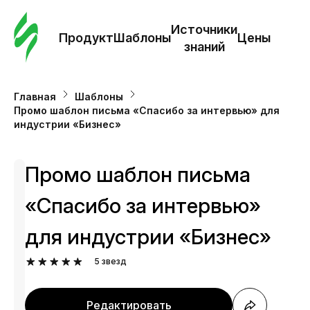
Зак
шаб
Источники
Продукт
Шаблоны
Цены
знаний
Ша
Главная
Шаблоны
Промо шаблон письма «Спасибо за интервью» для
И
индустрии «Бизнес»
з
Промо шаблон письма
Це
«Спасибо за интервью»
для индустрии «Бизнес»
5
звезд
Редактировать