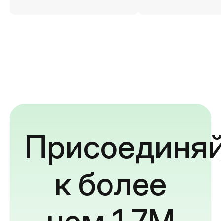
Присоединяй
к более
чем 1,7M