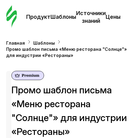
Зак
шаб
Источники
Продукт
Шаблоны
Цены
знаний
Ша
Главная
Шаблоны
Промо шаблон письма «Меню ресторана "Солнце"»
И
для индустрии «Рестораны»
з
Це
Промо шаблон письма
«Меню ресторана
"Солнце"» для индустрии
«Рестораны»