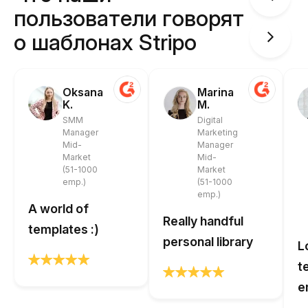
пользователи говорят
о шаблонах Stripo
Oksana
Marina
K.
M.
SMM
Digital
Manager
Marketing
Mid-
Manager
Market
Mid-
(51-1000
Market
emp.)
(51-1000
emp.)
A world of
Really handful
templates :)
personal library
L
t
e