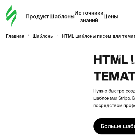
Зак
шаб
Источники
Продукт
Шаблоны
Цены
знаний
Ша
Главная
Шаблоны
HTML шаблоны писем для тема
И
HTML 
з
ТЕМАТ
Це
Нужно быстро созд
шаблонами Stripo. 
посредством профе
Больше шаб