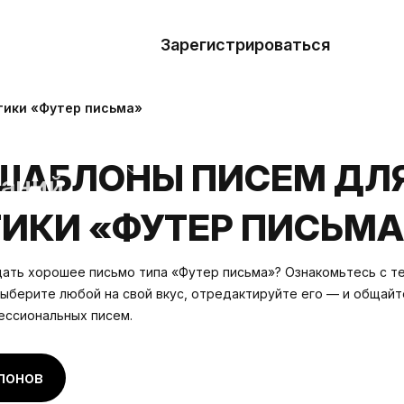
азать
лон
Зарегистрироваться
Де
блоны
тики «Футер письма»
сточники
ШАБЛОНЫ ПИСЕМ ДЛ
наний
ИКИ «ФУТЕР ПИСЬМА
ны
ать хорошее письмо типа «Футер письма»? Ознакомьтесь с т
Выберите любой на свой вкус, отредактируйте его — и общайт
ссиональных писем.
лонов