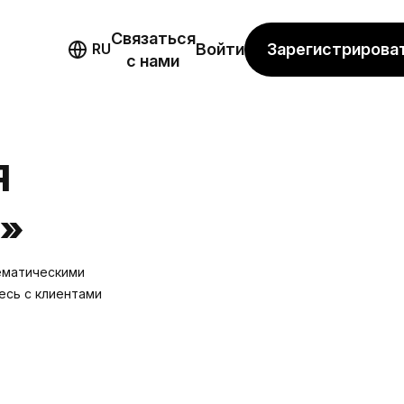
Связаться
мо
Зарегистрирова
RU
Войти
с нами
Я
»
ематическими
есь с клиентами