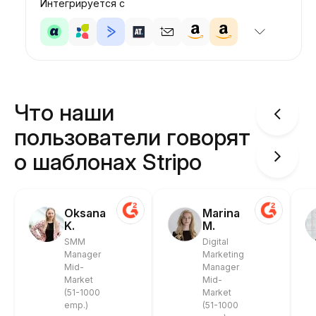
Интегрируется с
Что наши
пользователи говорят
о шаблонах Stripo
Oksana
Marina
K.
M.
SMM
Digital
Manager
Marketing
Mid-
Manager
Market
Mid-
(51-1000
Market
emp.)
(51-1000