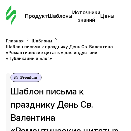
Зак
шаб
Источники
Продукт
Шаблоны
Цены
знаний
Ша
Главная
Шаблоны
Шаблон письма к празднику День Св. Валентина
И
«Романтические цитаты» для индустрии
з
«Публикации и Блог»
Це
Шаблон письма к
празднику День Св.
Валентина
«Романтические цитаты»