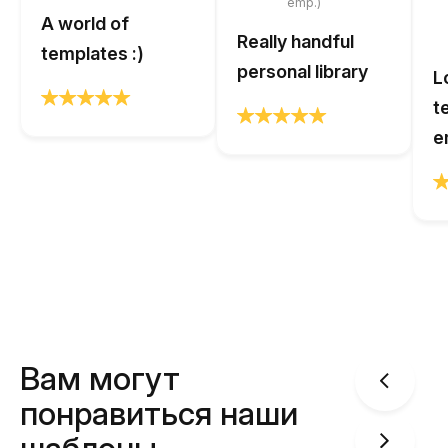
emp.)
A world of
Really handful
templates :)
personal library
L
t
e
Вам могут
понравиться наши