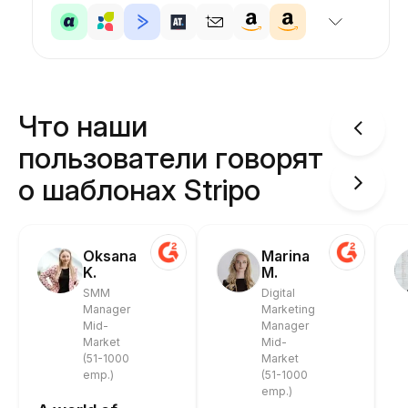
Что наши
пользователи говорят
о шаблонах Stripo
Oksana
Marina
K.
M.
SMM
Digital
Manager
Marketing
Mid-
Manager
Market
Mid-
(51-1000
Market
emp.)
(51-1000
emp.)