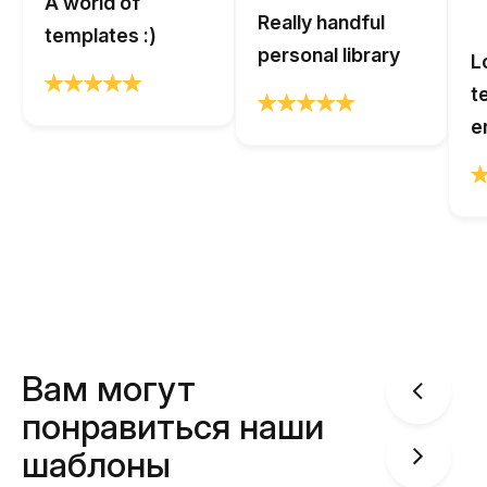
A world of
Really handful
templates :)
personal library
L
t
e
Вам могут
понравиться наши
шаблоны