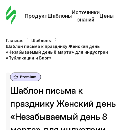
Зак
шаб
Источники
Продукт
Шаблоны
Цены
знаний
Ша
Главная
Шаблоны
Шаблон письма к празднику Женский день
И
«Незабываемый день 8 марта» для индустрии
з
«Публикации и Блог»
Це
Шаблон письма к
празднику Женский день
«Незабываемый день 8
марта» для индустрии