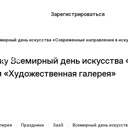
азать
лон
Зарегистрироваться
Де
блоны
емирный день искусства «Современные направления в иск
сточники
наний
ку Всемирный день искусства
и «Художественная галерея»
ны
лерея
Праздники
SaaS
Всемирный день искусств