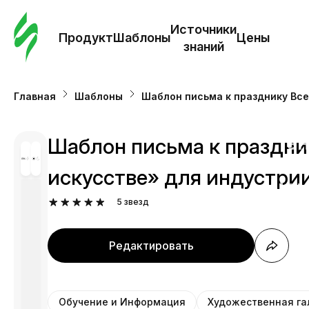
Зак
шаб
Источники
Продукт
Шаблоны
Цены
знаний
Ша
Главная
Шаблоны
Шаблон письма к празднику Вс
И
з
Шаблон письма к праздни
искусстве» для индустри
Це
5
звезд
Редактировать
Обучение и Информация
Художественная га