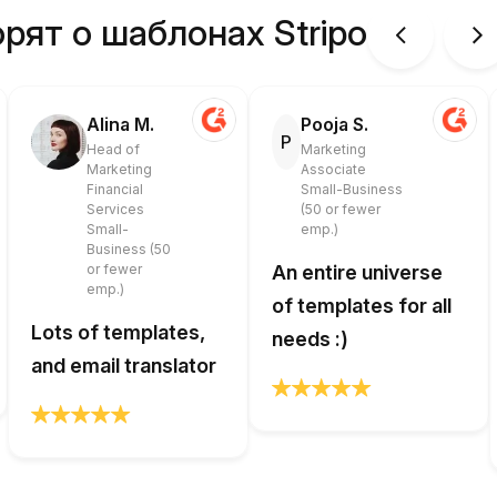
рят о шаблонах Stripo
Alina M.
Pooja S.
P
Head of
Marketing
Marketing
Associate
Financial
Small-Business
Services
(50 or fewer
Small-
emp.)
Business (50
or fewer
An entire universe
emp.)
of templates for all
Lots of templates,
needs :)
and email translator