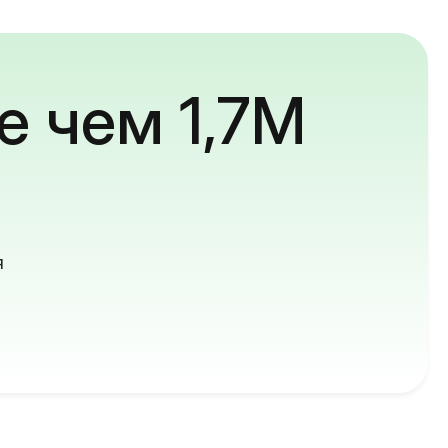
е чем 1,7M
й
я