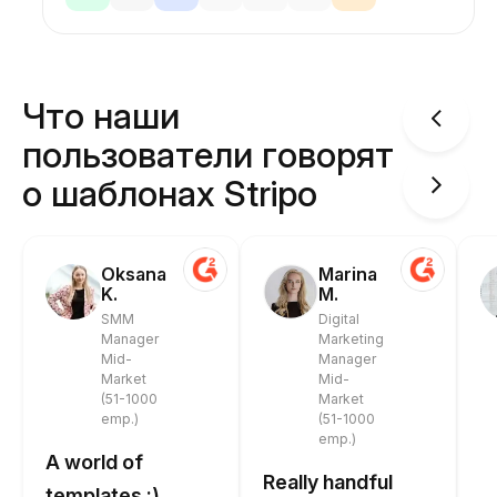
Что наши
пользователи говорят
о шаблонах Stripo
Oksana
Marina
K.
M.
SMM
Digital
Manager
Marketing
Mid-
Manager
Market
Mid-
(51-1000
Market
emp.)
(51-1000
emp.)
A world of
Really handful
templates :)