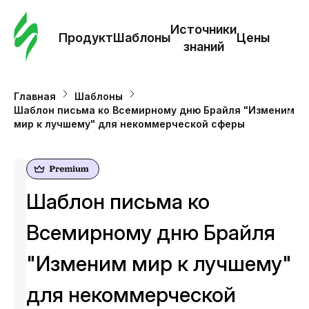
Зак
шаб
Источники
Продукт
Шаблоны
Цены
знаний
Ша
Главная
Шаблоны
Шаблон письма ко Всемирному дню Брайля "Изменим
И
мир к лучшему" для некоммерческой сферы
з
Це
Шаблон письма ко
Всемирному дню Брайля
"Изменим мир к лучшему"
для некоммерческой