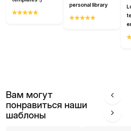
personal library
L
t
e
Вам могут
понравиться наши
шаблоны