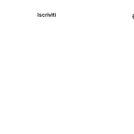
dei
Iscriviti
Demo
rse