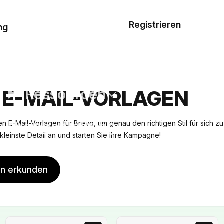
Musterauftrag
Registrieren
De
ng
E-Mail-
Vorlagen
Ressourcen
 E-MAIL-VORLAGEN
Preisgestaltung
n E-Mail-Vorlagen für Brevo, um genau den richtigen Stil für sich zu
ns kleinste Detail an und starten Sie Ihre Kampagne!
en erkunden